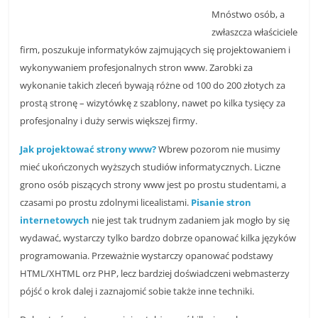
n
Mnóstwo osób, a
zwłaszcza właściciele
c
firm, poszukuje informatyków zajmujących się projektowaniem i
j
wykonywaniem profesjonalnych stron www. Zarobki za
e
wykonanie takich zleceń bywają różne od 100 do 200 złotych za
i
prostą stronę – wizytówkę z szablony, nawet po kilka tysięcy za
s
profesjonalny i duży serwis większej firmy.
z
Jak projektować strony www?
Wbrew pozorom nie musimy
k
mieć ukończonych wyższych studiów informatycznych. Liczne
o
grono osób piszących strony www jest po prostu studentami, a
l
czasami po prostu zdolnymi licealistami.
Pisanie stron
e
internetowych
nie jest tak trudnym zadaniem jak mogło by się
n
wydawać, wystarczy tylko bardzo dobrze opanować kilka języków
i
programowania. Przeważnie wystarczy opanować podstawy
a
HTML/XHTML orz PHP, lecz bardziej doświadczeni webmasterzy
pójść o krok dalej i zaznajomić sobie także inne techniki.
,
a