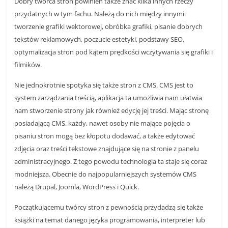
Dobry twórca stron powinien także znać kilka innych rzeczy
r
przydatnych w tym fachu. Należą do nich między innymi:
t
tworzenie grafiki wektorowej, obróbka grafiki, pisanie dobrych
y
tekstów reklamowych, poczucie estetyki, podstawy SEO,
optymalizacja stron pod kątem prędkości wczytywania się grafiki i
k
filmików.
u
ł
Nie jednokrotnie spotyka się także stron z CMS. CMS jest to
y
system zarządzania treścią, aplikacja ta umożliwia nam ułatwia
,
nam stworzenie strony jak również edycję jej treści. Mając stronę
posiadającą CMS, każdy, nawet osoby nie mające pojęcia o
i
pisaniu stron mogą bez kłopotu dodawać, a także edytować
n
zdjęcia oraz treści tekstowe znajdujące się na stronie z panelu
f
administracyjnego. Z tego powodu technologia ta staje się coraz
o
modniejsza. Obecnie do najpopularniejszych systemów CMS
r
należą Drupal, Joomla, WordPress i Quick.
m
Początkującemu twórcy stron z pewnością przydadzą się także
a
książki na temat danego języka programowania, interpreter lub
c