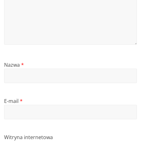
c
i
,
o
f
e
r
Nazwa
*
t
y
E-mail
*
Witryna internetowa