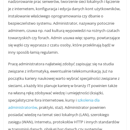
nadzorowanie prac serwerów, tworzenie sieci lokalnych i łączenie
je z internetem, konfiguracja i edycja danych kont użytkowników,
instalowanie właściwego oprogramowania czy dbanie o
bezpieczeństwo systemu. Administrator, nazywany potocznie
adminem, czuwa np. nad kulturą wypowiedzi na rożnych czatach
towarzyskich czy forach. Admin usuwa więc spamy, powtarzające
się wątki czy wyprasza z czatu osoby, które przeklinają bądź w
inny sposób łamią regulamin.
Pracę administratora najłatwiej zdobyć zapisując się na studia
związane z informatyką, ewentualnie telekomunikacją. Już na
początku kariery naukowej warto wybrać specjalności związane z
sieciami, a każdy kto planuje karierę w branży IT powinien także
na własną rękę zdobywać wiedzę i umiejętności (książki,
specjalistyczne fora internetowe, kursy i
szkolenia dla
administratorów
, praktyki, staż). Administrator powinien
posiadać wiedzę na temat sieci lokalnych (LAN), szerokiego
zasięgu (WAN), Internetu, protokołów HTTP i innych standardów
w transmisji danych, obsługi baz danych czy systemów