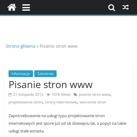
Skip
to
content
Szkolenia
i
Strona główna
»
Pisanie stron www
konferencje
Informacje
Szkolenia
Pisanie stron www
K
o
,
21 listopada 2012
1076 Views
pisanie stron www
n
,
,
projektowanie stron
strony internetowe
tworzenie stron
f
Zapotrzebowanie na usługi typu projektowanie stron
e
internetowych jest spore już od ok dziesięciu lat, a popyt na takie
r
usługi stale wzrasta.
e