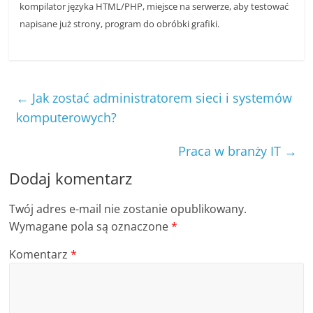
kompilator języka HTML/PHP, miejsce na serwerze, aby testować
j
napisane już strony, program do obróbki grafiki.
e
b
r
a
←
Jak zostać administratorem sieci i systemów
n
komputerowych?
ż
Praca w branży IT
→
o
w
Dodaj komentarz
e
Twój adres e-mail nie zostanie opublikowany.
,
Wymagane pola są oznaczone
*
n
o
Komentarz
*
w
o
ś