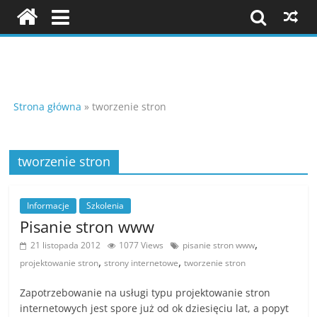
Skip
to
content
Szkolenia
i
Strona główna
»
tworzenie stron
konferencje
tworzenie stron
K
Informacje
Szkolenia
o
Pisanie stron www
n
,
21 listopada 2012
1077 Views
pisanie stron www
f
,
,
projektowanie stron
strony internetowe
tworzenie stron
e
r
Zapotrzebowanie na usługi typu projektowanie stron
internetowych jest spore już od ok dziesięciu lat, a popyt
e