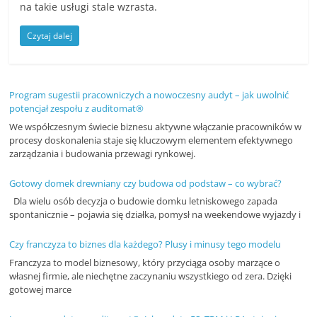
na takie usługi stale wzrasta.
n
c
Czytaj dalej
j
e
i
Program sugestii pracowniczych a nowoczesny audyt – jak uwolnić
potencjał zespołu z auditomat®
s
We współczesnym świecie biznesu aktywne włączanie pracowników w
z
procesy doskonalenia staje się kluczowym elementem efektywnego
k
zarządzania i budowania przewagi rynkowej.
o
Gotowy domek drewniany czy budowa od podstaw – co wybrać?
l
Dla wielu osób decyzja o budowie domku letniskowego zapada
e
spontanicznie – pojawia się działka, pomysł na weekendowe wyjazdy i
n
Czy franczyza to biznes dla każdego? Plusy i minusy tego modelu
i
Franczyza to model biznesowy, który przyciąga osoby marzące o
a
własnej firmie, ale niechętne zaczynaniu wszystkiego od zera. Dzięki
gotowej marce
,
a