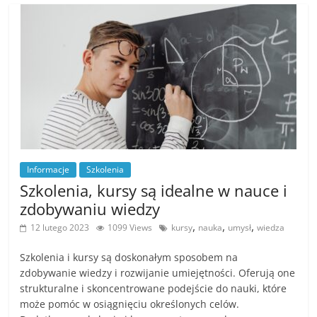
r
t
y
k
u
ł
y
,
Informacje
Szkolenia
i
Szkolenia, kursy są idealne w nauce i
n
zdobywaniu wiedzy
f
,
,
,
12 lutego 2023
1099 Views
kursy
nauka
umysł
wiedza
o
r
Szkolenia i kursy są doskonałym sposobem na
m
zdobywanie wiedzy i rozwijanie umiejętności. Oferują one
strukturalne i skoncentrowane podejście do nauki, które
a
może pomóc w osiągnięciu określonych celów.
c