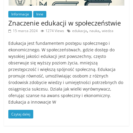
n
c
Informacje
Inne
Znaczenie edukacji w społeczeństwie
j
,
,
e
15 marca 2024
1274 Views
edukacja
nauka
wiedza
i
Edukacja jest fundamentem postępu społecznego i
s
ekonomicznego. W społeczeństwach, gdzie dostęp do
z
wysokiej jakości edukacji jest powszechny, często
obserwuje się wyższy poziom życia, mniejszą
k
przestępczość i większą spójność społeczną. Edukacja
o
promuje równość, umożliwiając osobom z różnych
l
środowisk zdobycie wiedzy i umiejętności potrzebnych do
e
osiągnięcia sukcesu. Działa jak wielki wyrównywacz,
oferując szanse na awans społeczny i ekonomiczny.
n
Edukacja a innowacje W
i
a
Czytaj dalej
,
a