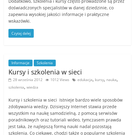
Dodatkowo, szkolenia i kursy często prowadzone są przez
j
doświadczonych specjalistów w danej dziedzinie, co
e
zapewnia wysokiej jakości informacje i praktyczne
wskazówki.
b
r
Czytaj dalej
a
n
ż
Informacje
Szkolenia
o
Kursy i szkolenia w sieci
w
,
,
,
28 września 2012
1012 Views
edukacja
kursy
nauka
e
,
szkolenia
wiedza
,
n
Kursy i szkolenia w sieci Istnieje bardzo wiele sposobów
zdobywania wiedzy. Dzisiejszy Internet stawia przede
o
wszystkim na naukę samodzielną, z pomocą serwisów
w
poradnikowych oraz tutoriali wideo, tymczasem prawda
o
jest taka, że najlepszą formą nauki nadal pozostają
ś
szkolenia. Co ciekawe, chodzi także o popularne szkolenia