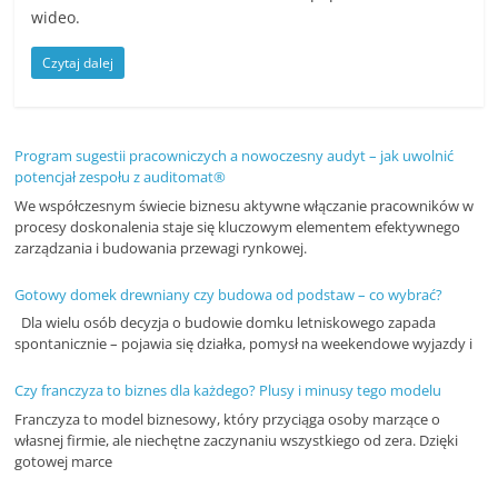
wideo.
c
i
Czytaj dalej
,
o
f
Program sugestii pracowniczych a nowoczesny audyt – jak uwolnić
e
potencjał zespołu z auditomat®
We współczesnym świecie biznesu aktywne włączanie pracowników w
r
procesy doskonalenia staje się kluczowym elementem efektywnego
t
zarządzania i budowania przewagi rynkowej.
y
Gotowy domek drewniany czy budowa od podstaw – co wybrać?
Dla wielu osób decyzja o budowie domku letniskowego zapada
spontanicznie – pojawia się działka, pomysł na weekendowe wyjazdy i
Czy franczyza to biznes dla każdego? Plusy i minusy tego modelu
Franczyza to model biznesowy, który przyciąga osoby marzące o
własnej firmie, ale niechętne zaczynaniu wszystkiego od zera. Dzięki
gotowej marce