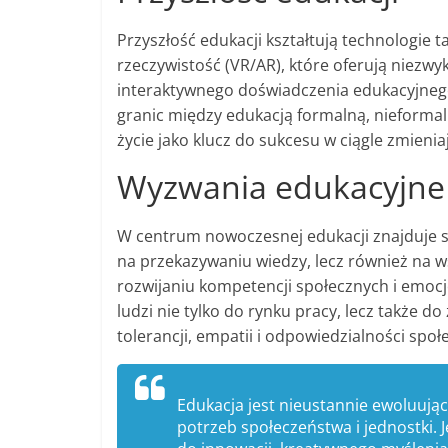
Przyszłość edukacji kształtują technologie ta
rzeczywistość (VR/AR), które oferują niezwyk
interaktywnego doświadczenia edukacyjnego.
granic między edukacją formalną, nieformaln
życie jako klucz do sukcesu w ciągle zmienia
Wyzwania edukacyjne 
W centrum nowoczesnej edukacji znajduje si
na przekazywaniu wiedzy, lecz również na w
rozwijaniu kompetencji społecznych i emoc
ludzi nie tylko do rynku pracy, lecz także d
tolerancji, empatii i odpowiedzialności społ
Edukacja jest nieustannie ewoluując
potrzeb społeczeństwa i jednostki. 