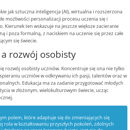
kie jak sztuczna inteligencja (AI), wirtualna i rozszerzona
łe możliwości personalizacji procesu uczenia się i
 Kierunek ten wskazuje na jeszcze większe zacieranie
ą i poza formalną, z naciskiem na uczenie się przez całe
jącym się świecie.
a rozwój osobisty
ę rozwój osobisty uczniów. Koncentruje się ona nie tylko
spieraniu uczniów w odkrywaniu ich pasji, talentów oraz w
jonalnych. Edukacja ma za zadanie przygotować młodych
o życia w złożonym, wielokulturowym świecie, ucząc
ecznej.
ym polem, które adaptuje się do zmieniających się
Jej rola w kształtowaniu przyszłych pokoleń, zdolnych