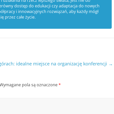
 działania na rzecz lepszego świata, jest nie do
nierówny dostęp do edukacji czy adaptacja do nowych
półpracy i innowacyjnych rozwiązań, aby każdy mógł
ię przez całe życie.
górach: idealne miejsce na organizację konferencji
→
Wymagane pola są oznaczone
*