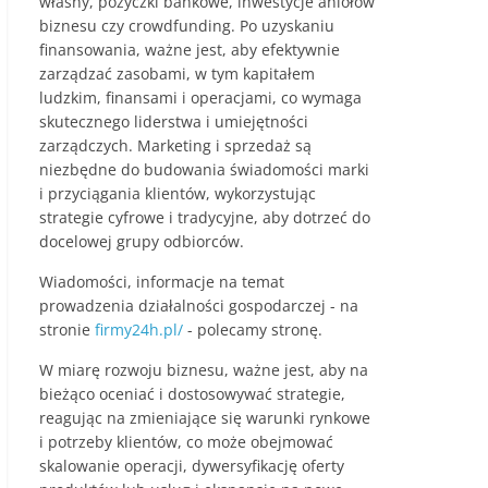
własny, pożyczki bankowe, inwestycje aniołów
j
biznesu czy crowdfunding. Po uzyskaniu
finansowania, ważne jest, aby efektywnie
e
zarządzać zasobami, w tym kapitałem
b
ludzkim, finansami i operacjami, co wymaga
r
skutecznego liderstwa i umiejętności
zarządczych. Marketing i sprzedaż są
a
niezbędne do budowania świadomości marki
n
i przyciągania klientów, wykorzystując
ż
strategie cyfrowe i tradycyjne, aby dotrzeć do
o
docelowej grupy odbiorców.
w
Wiadomości, informacje na temat
e
prowadzenia działalności gospodarczej - na
stronie
firmy24h.pl/
- polecamy stronę.
,
n
W miarę rozwoju biznesu, ważne jest, aby na
o
bieżąco oceniać i dostosowywać strategie,
reagując na zmieniające się warunki rynkowe
w
i potrzeby klientów, co może obejmować
o
skalowanie operacji, dywersyfikację oferty
ś