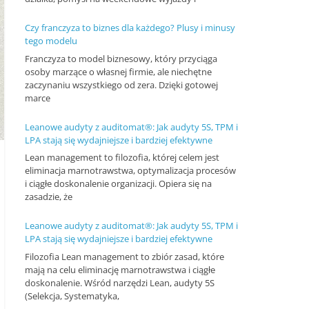
n
Czy franczyza to biznes dla każdego? Plusy i minusy
c
tego modelu
j
Franczyza to model biznesowy, który przyciąga
osoby marzące o własnej firmie, ale niechętne
e
zaczynaniu wszystkiego od zera. Dzięki gotowej
i
marce
s
Leanowe audyty z auditomat®: Jak audyty 5S, TPM i
z
LPA stają się wydajniejsze i bardziej efektywne
k
Lean management to filozofia, której celem jest
o
eliminacja marnotrawstwa, optymalizacja procesów
i ciągłe doskonalenie organizacji. Opiera się na
l
zasadzie, że
e
Leanowe audyty z auditomat®: Jak audyty 5S, TPM i
n
LPA stają się wydajniejsze i bardziej efektywne
i
Filozofia Lean management to zbiór zasad, które
a
mają na celu eliminację marnotrawstwa i ciągłe
doskonalenie. Wśród narzędzi Lean, audyty 5S
,
(Selekcja, Systematyka,
a