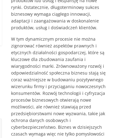
produktów lub usług i ekspansję na nowe
c
rynki. Ostatecznie, długoterminowy sukces
biznesowy wymaga ciągłego innowacji,
i
adaptacji i zaangażowania w doskonalenie
,
produktów, usług i doświadczeń klientów.
o
W tym dynamicznym procesie nie można
f
zignorować również aspektów prawnych i
e
etycznych działalności gospodarczej, które są
r
kluczowe dla zbudowania zaufania i
wiarygodności marki. Zrównoważony rozwój i
t
odpowiedzialność społeczna biznesu stają się
y
coraz ważniejsze w budowaniu pozytywnego
wizerunku firmy i przyciąganiu nowoczesnych
konsumentów. Rozwój technologii i cyfryzacja
procesów biznesowych otwierają nowe
możliwości, ale również stawiają przed
przedsiębiorstwami nowe wyzwania, takie jak
ochrona danych osobowych i
cyberbezpieczeństwo. Biznes w dzisiejszych
czasach wymaga więc nie tylko pomysłowości