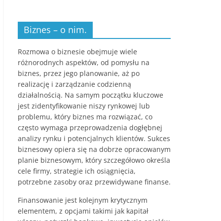
r
t
Biznes – o nim.
y
Rozmowa o biznesie obejmuje wiele
k
różnorodnych aspektów, od pomysłu na
u
biznes, przez jego planowanie, aż po
ł
realizację i zarządzanie codzienną
y
działalnością. Na samym początku kluczowe
jest zidentyfikowanie niszy rynkowej lub
,
problemu, który biznes ma rozwiązać, co
i
często wymaga przeprowadzenia dogłębnej
n
analizy rynku i potencjalnych klientów. Sukces
biznesowy opiera się na dobrze opracowanym
f
planie biznesowym, który szczegółowo określa
o
cele firmy, strategie ich osiągnięcia,
r
potrzebne zasoby oraz przewidywane finanse.
m
Finansowanie jest kolejnym krytycznym
a
elementem, z opcjami takimi jak kapitał
c