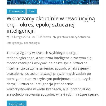
n
c
Informacje
Inne
Wkraczamy aktualnie w rewolucyjną
j
erę – okres, epokę sztucznej
e
inteligencji!
i
,
16 lutego 2023
1345 Views
przetwarzanie
Sztuczna
s
,
inteligencja
Technologia
z
k
Tematy: Żyjemy w czasach szybkiego postępu
o
technologicznego, a sztuczna inteligencja zaczyna się
mocno rozwijać i wpływać na nasze życie. Sztuczna
l
inteligencja zaczyna zmieniać sposób, w jaki żyjemy i
e
pracujemy, od automatyzacji przyziemnych zadań po
n
pomaganie nam w szybszym podejmowaniu lepszych
decyzji. Sztuczna inteligencja jest obecnie
i
wykorzystywana w wielu branżach, a jej potencjał do
a
zrewolucjonizowania sposobu, w jaki robimy różne rzeczy,
,
a
Czytaj dalej