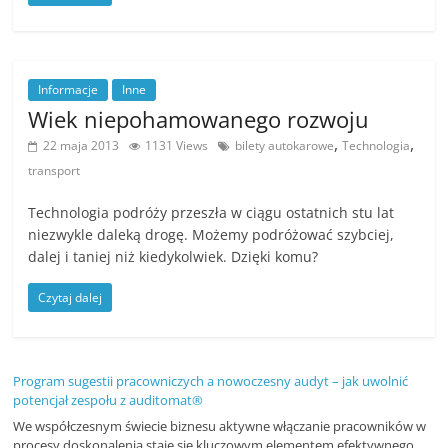
r
t
y
Informacje
Inne
k
Wiek niepohamowanego rozwoju
u
,
,
22 maja 2013
1131 Views
bilety autokarowe
Technologia
ł
transport
y
Technologia podróży przeszła w ciągu ostatnich stu lat
,
niezwykle daleką drogę. Możemy podróżować szybciej,
i
dalej i taniej niż kiedykolwiek. Dzięki komu?
n
Czytaj dalej
f
o
r
Program sugestii pracowniczych a nowoczesny audyt – jak uwolnić
m
potencjał zespołu z auditomat®
a
We współczesnym świecie biznesu aktywne włączanie pracowników w
c
procesy doskonalenia staje się kluczowym elementem efektywnego