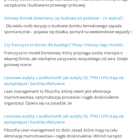
zarządzania i budowania przewagi rynkowej.
j
e
Gotowy domek drewniany czy budowa od podstaw – co wybrać?
b
Dla wielu osób decyzja o budowie domku letniskowego zapada
spontanicznie – pojawia się działka, pomysł na weekendowe wyjazdy i
r
a
Czy franczyza to biznes dla każdego? Plusy i minusy tego modelu
n
Franczyza to model biznesowy, który przyciąga osoby marzące o
ż
własnej firmie, ale niechętne zaczynaniu wszystkiego od zera. Dzięki
gotowej marce
o
w
Leanowe audyty z auditomat®: Jak audyty 5S, TPM i LPA stają się
wydajniejsze i bardziej efektywne
e
Lean management to filozofia, której celem jest eliminacja
,
marnotrawstwa, optymalizacja procesów i ciągłe doskonalenie
n
organizacji. Opiera się na zasadzie, że
o
Leanowe audyty z auditomat®: Jak audyty 5S, TPM i LPA stają się
w
wydajniejsze i bardziej efektywne
o
Filozofia Lean management to zbiór zasad, które mają na celu
eliminację marnotrawstwa i ciągłe doskonalenie. Wśród narzędzi
ś