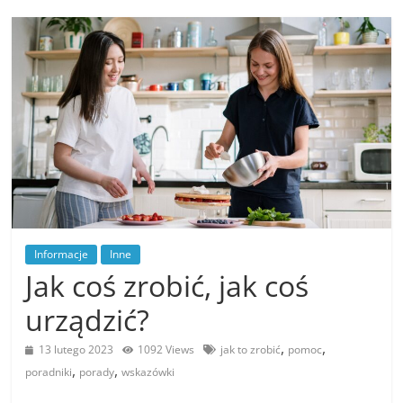
Informacje
Inne
Jak coś zrobić, jak coś
urządzić?
,
,
13 lutego 2023
1092 Views
jak to zrobić
pomoc
,
,
poradniki
porady
wskazówki