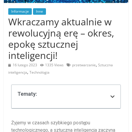
Informacje
Inne
Wkraczamy aktualnie w
rewolucyjną erę – okres,
epokę sztucznej
inteligencji!
,
16 lutego 2023
1335 Views
przetwarzanie
Sztuczna
,
inteligencja
Technologia
Tematy:
Żyjemy w czasach szybkiego postępu
technologicznego, a sztuczna inteligencja zaczyna