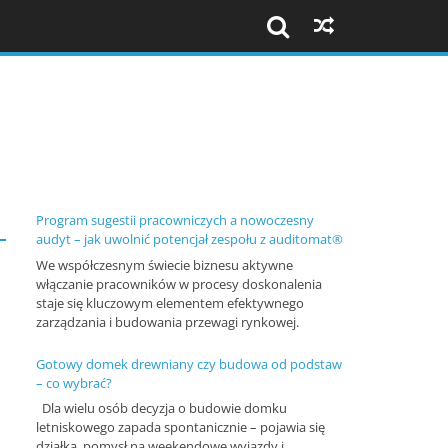
Szkolenia
i
konferencje
Program sugestii pracowniczych a nowoczesny
audyt – jak uwolnić potencjał zespołu z auditomat®
We współczesnym świecie biznesu aktywne
K
włączanie pracowników w procesy doskonalenia
o
staje się kluczowym elementem efektywnego
zarządzania i budowania przewagi rynkowej.
n
f
Gotowy domek drewniany czy budowa od podstaw
– co wybrać?
e
Dla wielu osób decyzja o budowie domku
r
letniskowego zapada spontanicznie – pojawia się
e
działka, pomysł na weekendowe wyjazdy i