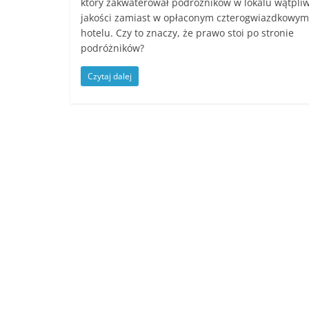
który zakwaterował podróżników w lokalu wątpliw
jakości zamiast w opłaconym czterogwiazdkowym
hotelu. Czy to znaczy, że prawo stoi po stronie
podróżników?
Czytaj dalej