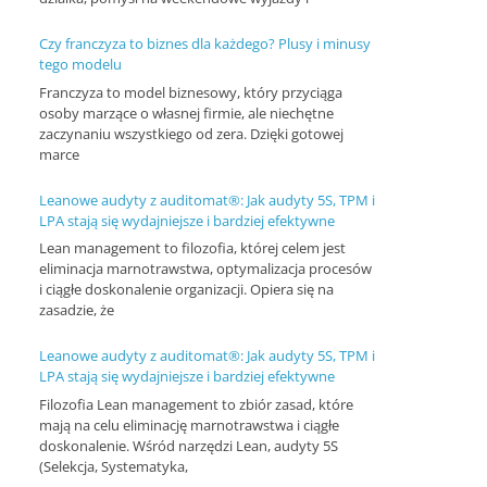
n
Czy franczyza to biznes dla każdego? Plusy i minusy
c
tego modelu
j
Franczyza to model biznesowy, który przyciąga
osoby marzące o własnej firmie, ale niechętne
e
zaczynaniu wszystkiego od zera. Dzięki gotowej
i
marce
s
Leanowe audyty z auditomat®: Jak audyty 5S, TPM i
z
LPA stają się wydajniejsze i bardziej efektywne
k
Lean management to filozofia, której celem jest
o
eliminacja marnotrawstwa, optymalizacja procesów
i ciągłe doskonalenie organizacji. Opiera się na
l
zasadzie, że
e
Leanowe audyty z auditomat®: Jak audyty 5S, TPM i
n
LPA stają się wydajniejsze i bardziej efektywne
i
Filozofia Lean management to zbiór zasad, które
a
mają na celu eliminację marnotrawstwa i ciągłe
doskonalenie. Wśród narzędzi Lean, audyty 5S
,
(Selekcja, Systematyka,
a