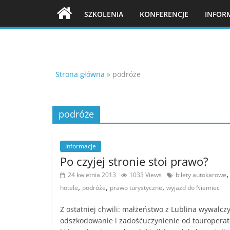
Skip
SZKOLENIA
KONFERENCJE
INFOR
to
content
Strona główna
»
podróże
podróże
Informacje
Po czyjej stronie stoi prawo?
,
24 kwietnia 2013
1033 Views
bilety autokarowe
,
,
,
hotele
podróże
prawo turystyczne
wyjazd do Niemiec
Z ostatniej chwili: małżeństwo z Lublina wywalczy
odszkodowanie i zadośćuczynienie od touroperat