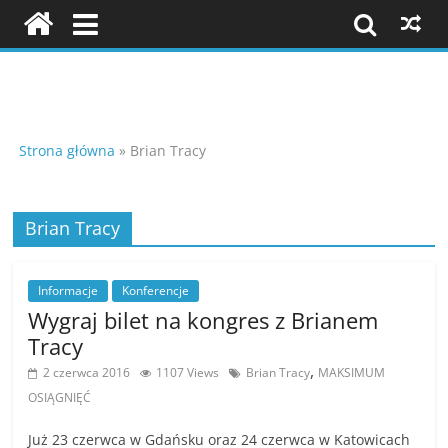
Skip
to
content
Szkolenia
i
Strona główna
»
Brian Tracy
konferencje
Brian Tracy
K
Informacje
Konferencje
o
Wygraj bilet na kongres z Brianem
n
Tracy
f
,
2 czerwca 2016
1107 Views
Brian Tracy
MAKSIMUM
e
OSIĄGNIĘĆ
r
e
Już 23 czerwca w Gdańsku oraz 24 czerwca w Katowicach