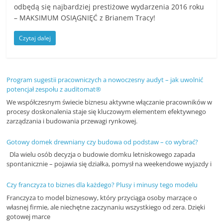
odbędą się najbardziej prestiżowe wydarzenia 2016 roku
n
– MAKSIMUM OSIĄGNIĘĆ z Brianem Tracy!
c
j
Czytaj dalej
e
i
s
Program sugestii pracowniczych a nowoczesny audyt – jak uwolnić
potencjał zespołu z auditomat®
z
We współczesnym świecie biznesu aktywne włączanie pracowników w
k
procesy doskonalenia staje się kluczowym elementem efektywnego
zarządzania i budowania przewagi rynkowej.
o
l
Gotowy domek drewniany czy budowa od podstaw – co wybrać?
e
Dla wielu osób decyzja o budowie domku letniskowego zapada
n
spontanicznie – pojawia się działka, pomysł na weekendowe wyjazdy i
i
Czy franczyza to biznes dla każdego? Plusy i minusy tego modelu
a
Franczyza to model biznesowy, który przyciąga osoby marzące o
,
własnej firmie, ale niechętne zaczynaniu wszystkiego od zera. Dzięki
gotowej marce
a