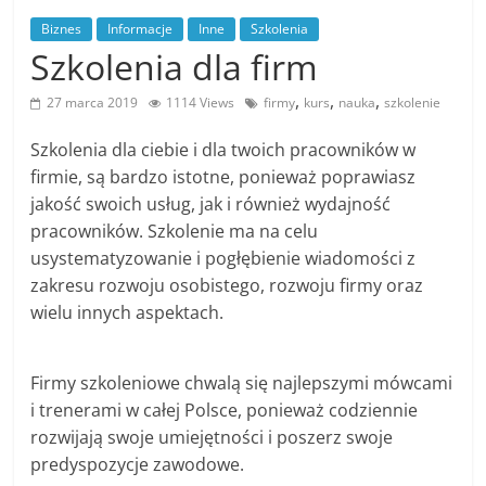
n
Biznes
Informacje
Inne
Szkolenia
c
Szkolenia dla firm
j
,
,
,
27 marca 2019
1114 Views
firmy
kurs
nauka
szkolenie
e
i
Szkolenia dla ciebie i dla twoich pracowników w
s
firmie, są bardzo istotne, ponieważ poprawiasz
jakość swoich usług, jak i również wydajność
z
pracowników. Szkolenie ma na celu
k
usystematyzowanie i pogłębienie wiadomości z
o
zakresu rozwoju osobistego, rozwoju firmy oraz
l
wielu innych aspektach.
e
n
Firmy szkoleniowe chwalą się najlepszymi mówcami
i
i trenerami w całej Polsce, ponieważ codziennie
a
rozwijają swoje umiejętności i poszerz swoje
,
predyspozycje zawodowe.
a