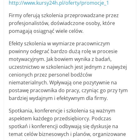
http://www.kursy24h.pl/oferty/promocje_1
j
e
Firmy oferują szkolenia przeprowadzane przez
profesjonalistów, doświadczone osoby, które
b
pomagają osiągnąć wiele celów.
r
a
Efekty szkolenia w wymiarze pracowniczym
n
powinny odegrać bardzo dużą rolę w procesie
ż
motywacyjnym. Jak bowiem wynika z badań,
uczestnictwo w szkoleniach jest jednym z najwyżej
o
cenionych przez personel bodźców
w
niematerialnych. Wpływają one pozytywnie na
e
postawę pracownika do pracy, czyniąc go przy tym
,
bardziej wydajnym i efektywnym dla firmy.
n
Spotkania, konferencje i szkolenia są ważnym
o
aspektem każdego przedsiębiorcy.
Podczas
w
spotkań i konferencji odbywają się dyskusje na
o
temat celów biznesowych i planów, organizowane
ś