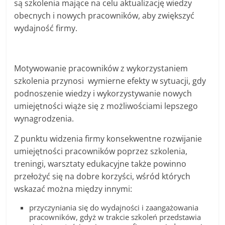
są szkolenia mające na celu aktualizację wiedzy
c
obecnych i nowych pracowników, aby zwiększyć
i
wydajność firmy.
,
o
f
Motywowanie pracowników z wykorzystaniem
e
szkolenia przynosi wymierne efekty w sytuacji, gdy
podnoszenie wiedzy i wykorzystywanie nowych
r
umiejętności wiąże się z możliwościami lepszego
t
wynagrodzenia.
y
Z punktu widzenia firmy konsekwentne rozwijanie
umiejętności pracowników poprzez szkolenia,
treningi, warsztaty edukacyjne także powinno
przełożyć się na dobre korzyści, wśród których
wskazać można między innymi:
przyczyniania się do wydajności i zaangażowania
pracowników, gdyż w trakcie szkoleń przedstawia