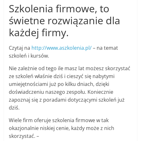
Szkolenia firmowe, to
r
t
świetne rozwiązanie dla
y
każdej firmy.
k
u
Czytaj na
http://www.aszkolenia.pl/
– na temat
ł
szkoleń i kursów.
y
,
Nie zależnie od tego ile masz lat możesz skorzystać
ze szkoleń właśnie dziś i cieszyć się nabytymi
i
umiejętnościami już po kilku dniach, dzięki
n
doświadczeniu naszego zespołu. Koniecznie
f
zapoznaj się z poradami dotyczącymi szkoleń już
o
dziś.
r
Wiele firm oferuje szkolenia firmowe w tak
m
okazjonalnie niskiej cenie, każdy może z nich
a
skorzystać. –
c