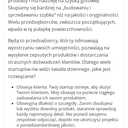
produkty i ma nadzieję na szybką gotówkę.
Skupiamy się bardziej na „budowaniu i
sprzedawaniu szybko” niż na jakości i oryginalności.
Wielu przedsiębiorców, zwłaszcza początkujących,
wpada w tę pułapkę powierzchowności.
Będą to przedsiębiorcy, którzy odmawiają
wyostrzaniu swoich umiejętności, pozwalają na
wysyłanie zepsutych produktów i dostarczania
strasznych doświadczeń klientów. Dlatego wiele
startupów nie widzi światła dziennego. Jakie jest
rozwiązanie?
Obsesja klienta. Twój startup istnieje, aby służyć
Twoim klientom. Miej obsesję na punkcie ciągłego
zadowalania ich swoim produktem.
Obsesyjną dbałość o szczegóły. Zanim zbudujesz
lub wyślesz dowolny produkt, starannie sprawdzaj
każdy najmniejszy detal. Nie pozwól swojemu
zespołowi odpocząć, dopóki nie ukończysz projektu
o ponadstandardowej jakości.