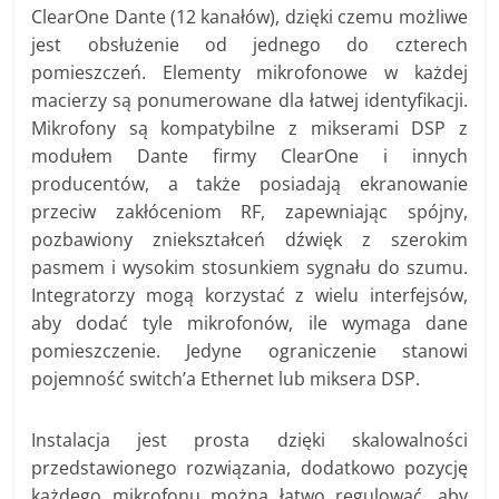
ClearOne Dante (12 kanałów), dzięki czemu możliwe
jest obsłużenie od jednego do czterech
pomieszczeń. Elementy mikrofonowe w każdej
macierzy są ponumerowane dla łatwej identyfikacji.
Mikrofony są kompatybilne z mikserami DSP z
modułem Dante firmy ClearOne i innych
producentów, a także posiadają ekranowanie
przeciw zakłóceniom RF, zapewniając spójny,
pozbawiony zniekształceń dźwięk z szerokim
pasmem i wysokim stosunkiem sygnału do szumu.
Integratorzy mogą korzystać z wielu interfejsów,
aby dodać tyle mikrofonów, ile wymaga dane
pomieszczenie. Jedyne ograniczenie stanowi
pojemność switch’a Ethernet lub miksera DSP.
Instalacja jest prosta dzięki skalowalności
przedstawionego rozwiązania, dodatkowo pozycję
każdego mikrofonu można łatwo regulować, aby