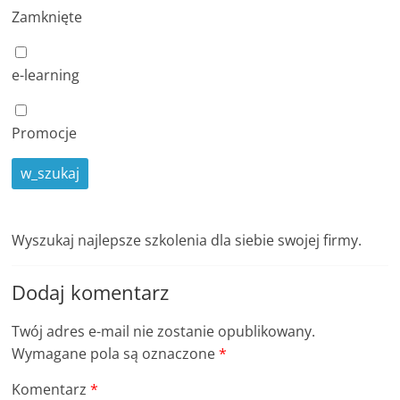
Zamknięte
r
t
y
e-learning
k
u
Promocje
ł
y
,
i
Wyszukaj najlepsze szkolenia dla siebie swojej firmy.
n
f
Dodaj komentarz
o
r
Twój adres e-mail nie zostanie opublikowany.
m
Wymagane pola są oznaczone
*
a
Komentarz
*
c