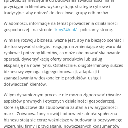
sprzedaż są niezbędne do budowania świadomości marki i
przyciągania klientów, wykorzystując strategie cyfrowe i
tradycyjne, aby dotrzeć do docelowej grupy odbiorców.
Wiadomości, informacje na temat prowadzenia działalności
gospodarczej - na stronie
firmy24h.pl/
- polecamy stronę.
W miarę rozwoju biznesu, ważne jest, aby na bieżąco oceniać i
dostosowywać strategie, reagując na zmieniające się warunki
rynkowe i potrzeby klientów, co może obejmować skalowanie
operacji, dywersyfikację oferty produktów lub usług i
ekspansję na nowe rynki. Ostatecznie, długoterminowy sukces
biznesowy wymaga ciągłego innowacji, adaptacji i
zaangażowania w doskonalenie produktów, usług i
doświadczeń klientów.
W tym dynamicznym procesie nie można zignorować również
aspektów prawnych i etycznych działalności gospodarczej,
które są kluczowe dla zbudowania zaufania i wiarygodności
marki. Zrównoważony rozwój i odpowiedzialność społeczna
biznesu stają się coraz ważniejsze w budowaniu pozytywnego
wizerunku firmy i przyciąganiu nowoczesnych konsumentów.