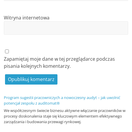
c
i
Witryna internetowa
,
o
f
e
r
Zapamiętaj moje dane w tej przeglądarce podczas
t
pisania kolejnych komentarzy.
y
Program sugestii pracowniczych a nowoczesny audyt – jak uwolnić
potencjał zespołu z auditomat®
We współczesnym świecie biznesu aktywne włączanie pracowników w
procesy doskonalenia staje się kluczowym elementem efektywnego
zarządzania i budowania przewagi rynkowej.