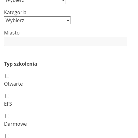
n
Kategoria
c
j
e
Miasto
i
s
z
Typ szkolenia
k
o
Otwarte
l
e
n
EFS
i
a
Darmowe
,
a