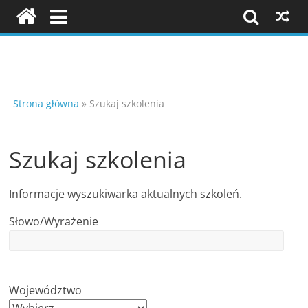
Skip
to
content
Szkolenia
i
Strona główna
»
Szukaj szkolenia
konferencje
Szukaj szkolenia
K
Informacje wyszukiwarka aktualnych szkoleń.
o
Słowo/Wyrażenie
n
f
e
r
Województwo
e