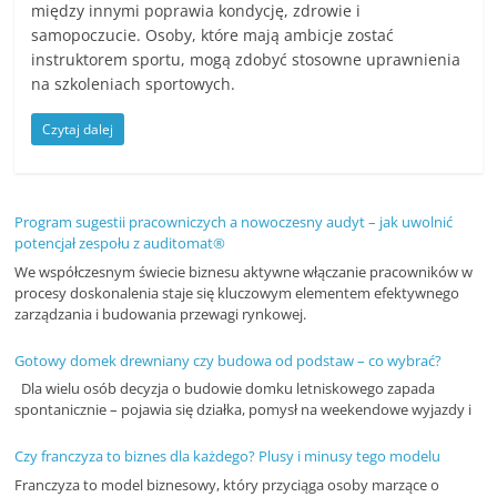
między innymi poprawia kondycję, zdrowie i
n
samopoczucie. Osoby, które mają ambicje zostać
c
instruktorem sportu, mogą zdobyć stosowne uprawnienia
j
na szkoleniach sportowych.
e
Czytaj dalej
i
s
z
Program sugestii pracowniczych a nowoczesny audyt – jak uwolnić
k
potencjał zespołu z auditomat®
o
We współczesnym świecie biznesu aktywne włączanie pracowników w
procesy doskonalenia staje się kluczowym elementem efektywnego
l
zarządzania i budowania przewagi rynkowej.
e
Gotowy domek drewniany czy budowa od podstaw – co wybrać?
n
Dla wielu osób decyzja o budowie domku letniskowego zapada
i
spontanicznie – pojawia się działka, pomysł na weekendowe wyjazdy i
a
,
Czy franczyza to biznes dla każdego? Plusy i minusy tego modelu
Franczyza to model biznesowy, który przyciąga osoby marzące o
a