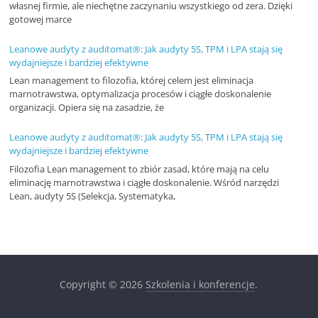
własnej firmie, ale niechętne zaczynaniu wszystkiego od zera. Dzięki
r
gotowej marce
t
Leanowe audyty z auditomat®: Jak audyty 5S, TPM i LPA stają się
y
wydajniejsze i bardziej efektywne
k
Lean management to filozofia, której celem jest eliminacja
u
marnotrawstwa, optymalizacja procesów i ciągłe doskonalenie
organizacji. Opiera się na zasadzie, że
ł
y
Leanowe audyty z auditomat®: Jak audyty 5S, TPM i LPA stają się
wydajniejsze i bardziej efektywne
,
Filozofia Lean management to zbiór zasad, które mają na celu
i
eliminację marnotrawstwa i ciągłe doskonalenie. Wśród narzędzi
n
Lean, audyty 5S (Selekcja, Systematyka,
f
o
r
m
Copyright © 2026
Szkolenia i konferencje
.
a
c