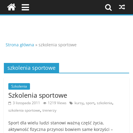
Skip
to
content
Szkolenia
i
Strona główna
»
szkolenia sportowe
konferencje
szkolenia sportowe
K
Szkolenia
o
Szkolenia sportowe
n
,
,
,
3 listopada 2011
1219 Views
kursy
sport
szkolenia
f
,
szkolenia sportowe
trenerzy
e
r
Sport dla wielu ludzi stanowi ważną część życia,
aktywność fizyczna przynosi bowiem same korzyści –
e