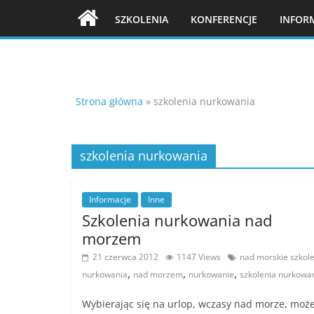
Skip
SZKOLENIA
KONFERENCJE
INFOR
to
content
Strona główna
»
szkolenia nurkowania
szkolenia nurkowania
Informacje
Inne
Szkolenia nurkowania nad
morzem
21 czerwca 2012
1147 Views
nad morskie szkol
,
,
,
nurkowania
nad morzem
nurkowanie
szkolenia nurkowa
Wybierając się na urlop, wczasy nad morze, mo