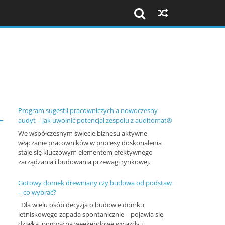
Szkolenia
i
konferencje
Program sugestii pracowniczych a nowoczesny
audyt – jak uwolnić potencjał zespołu z auditomat®
We współczesnym świecie biznesu aktywne
K
włączanie pracowników w procesy doskonalenia
o
staje się kluczowym elementem efektywnego
zarządzania i budowania przewagi rynkowej.
n
f
Gotowy domek drewniany czy budowa od podstaw
– co wybrać?
e
Dla wielu osób decyzja o budowie domku
r
letniskowego zapada spontanicznie – pojawia się
e
działka, pomysł na weekendowe wyjazdy i