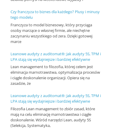
n
Czy franczyza to biznes dla każdego? Plusy i minusy
c
tego modelu
j
Franczyza to model biznesowy, który przyciąga
osoby marzące o własnej firmie, ale niechętne
e
zaczynaniu wszystkiego od zera. Dzięki gotowej
i
marce
s
Leanowe audyty z auditomat®: Jak audyty 5S, TPM i
z
LPA stają się wydajniejsze i bardziej efektywne
k
Lean management to filozofia, której celem jest
o
eliminacja marnotrawstwa, optymalizacja procesów
i ciągłe doskonalenie organizacji. Opiera się na
l
zasadzie, że
e
Leanowe audyty z auditomat®: Jak audyty 5S, TPM i
n
LPA stają się wydajniejsze i bardziej efektywne
i
Filozofia Lean management to zbiór zasad, które
a
mają na celu eliminację marnotrawstwa i ciągłe
doskonalenie. Wśród narzędzi Lean, audyty 5S
,
(Selekcja, Systematyka,
a