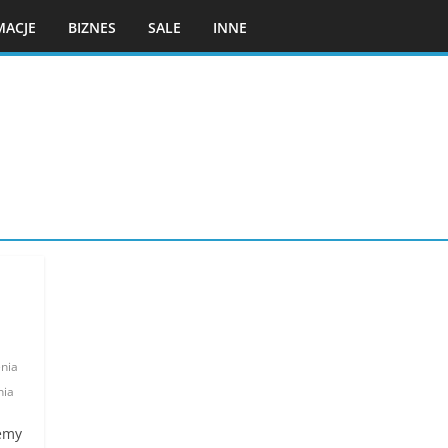
MACJE
BIZNES
SALE
INNE
enia
nia
żemy