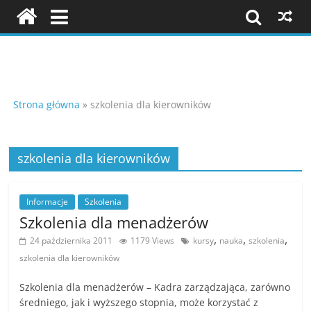
Skip
to
content
Szkolenia
i
Strona główna
»
szkolenia dla kierowników
konferencje
szkolenia dla kierowników
K
Informacje
Szkolenia
o
Szkolenia dla menadżerów
n
,
,
,
24 października 2011
1179 Views
kursy
nauka
szkolenia
f
szkolenia dla kierowników
e
r
Szkolenia dla menadżerów – Kadra zarządzająca, zarówno
średniego, jak i wyższego stopnia, może korzystać z
e