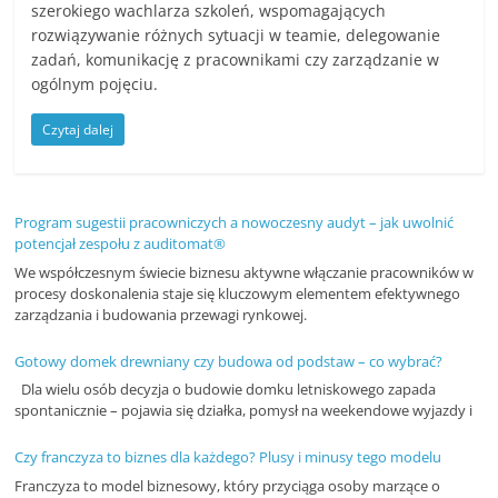
szerokiego wachlarza szkoleń, wspomagających
n
rozwiązywanie różnych sytuacji w teamie, delegowanie
c
zadań, komunikację z pracownikami czy zarządzanie w
j
ogólnym pojęciu.
e
Czytaj dalej
i
s
z
Program sugestii pracowniczych a nowoczesny audyt – jak uwolnić
k
potencjał zespołu z auditomat®
o
We współczesnym świecie biznesu aktywne włączanie pracowników w
procesy doskonalenia staje się kluczowym elementem efektywnego
l
zarządzania i budowania przewagi rynkowej.
e
Gotowy domek drewniany czy budowa od podstaw – co wybrać?
n
Dla wielu osób decyzja o budowie domku letniskowego zapada
i
spontanicznie – pojawia się działka, pomysł na weekendowe wyjazdy i
a
,
Czy franczyza to biznes dla każdego? Plusy i minusy tego modelu
Franczyza to model biznesowy, który przyciąga osoby marzące o
a