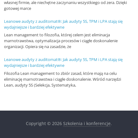
własnej firmie, ale niechętne zaczynaniu wszystkiego od zera. Dzięki
r
gotowej marce
t
Leanowe audyty z auditomat®: Jak audyty 5S, TPM i LPA stają się
y
wydajniejsze i bardziej efektywne
k
Lean management to filozofia, której celem jest eliminacja
u
marnotrawstwa, optymalizacja procesów i ciągłe doskonalenie
organizacji. Opiera się na zasadzie, że
ł
y
Leanowe audyty z auditomat®: Jak audyty 5S, TPM i LPA stają się
wydajniejsze i bardziej efektywne
,
Filozofia Lean management to zbiór zasad, które mają na celu
i
eliminację marnotrawstwa i ciągłe doskonalenie. Wśród narzędzi
n
Lean, audyty 5S (Selekcja, Systematyka,
f
o
r
m
Copyright © 2026
Szkolenia i konferencje
.
a
c