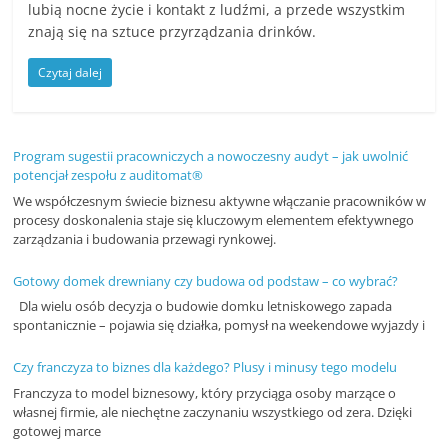
lubią nocne życie i kontakt z ludźmi, a przede wszystkim
n
znają się na sztuce przyrządzania drinków.
c
Czytaj dalej
j
e
i
Program sugestii pracowniczych a nowoczesny audyt – jak uwolnić
s
potencjał zespołu z auditomat®
z
We współczesnym świecie biznesu aktywne włączanie pracowników w
k
procesy doskonalenia staje się kluczowym elementem efektywnego
zarządzania i budowania przewagi rynkowej.
o
l
Gotowy domek drewniany czy budowa od podstaw – co wybrać?
e
Dla wielu osób decyzja o budowie domku letniskowego zapada
spontanicznie – pojawia się działka, pomysł na weekendowe wyjazdy i
n
i
Czy franczyza to biznes dla każdego? Plusy i minusy tego modelu
a
Franczyza to model biznesowy, który przyciąga osoby marzące o
,
własnej firmie, ale niechętne zaczynaniu wszystkiego od zera. Dzięki
gotowej marce
a