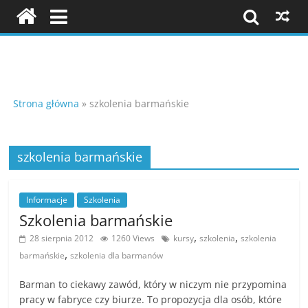
Skip
to
content
Szkolenia
i
Strona główna
»
szkolenia barmańskie
konferencje
szkolenia barmańskie
K
Informacje
Szkolenia
o
Szkolenia barmańskie
n
,
,
28 sierpnia 2012
1260 Views
kursy
szkolenia
szkolenia
f
,
barmańskie
szkolenia dla barmanów
e
r
Barman to ciekawy zawód, który w niczym nie przypomina
pracy w fabryce czy biurze. To propozycja dla osób, które
e