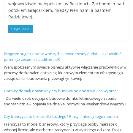
województwie małopolskim, w Beskidach Zachodnich nad
n
potokiem Grajcarkiem, między Pieninami a pasmem
c
Radziejowej.
j
Czytaj dalej
e
i
s
Program sugestii pracowniczych a nowoczesny audyt – jak uwolnić
z
potencjał zespołu z auditomat®
k
We współczesnym świecie biznesu aktywne włączanie pracowników w
o
procesy doskonalenia staje się kluczowym elementem efektywnego
zarządzania i budowania przewagi rynkowej.
l
e
Gotowy domek drewniany czy budowa od podstaw – co wybrać?
n
Dla wielu osób decyzja o budowie domku letniskowego zapada
spontanicznie – pojawia się działka, pomysł na weekendowe wyjazdy i
i
a
Czy franczyza to biznes dla każdego? Plusy i minusy tego modelu
,
Franczyza to model biznesowy, który przyciąga osoby marzące o
własnej firmie, ale niechętne zaczynaniu wszystkiego od zera. Dzięki
a