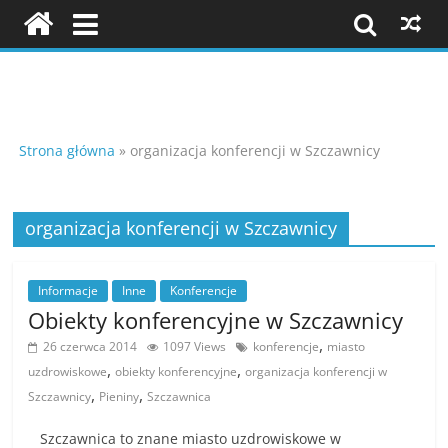
Skip
to
content
Szkolenia
i
Strona główna
»
organizacja konferencji w Szczawnicy
konferencje
organizacja konferencji w Szczawnicy
K
Informacje
Inne
Konferencje
o
Obiekty konferencyjne w Szczawnicy
n
,
26 czerwca 2014
1097 Views
konferencje
miasto
f
,
,
uzdrowiskowe
obiekty konferencyjne
organizacja konferencji w
e
,
,
Szczawnicy
Pieniny
Szczawnica
r
Szczawnica to znane miasto uzdrowiskowe w
e