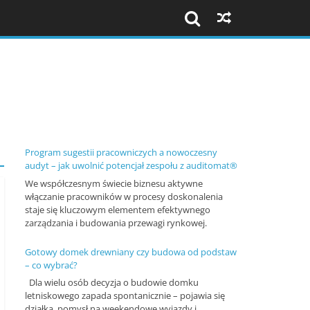
Szkolenia
i
konferencje
Program sugestii pracowniczych a nowoczesny
audyt – jak uwolnić potencjał zespołu z auditomat®
We współczesnym świecie biznesu aktywne
K
włączanie pracowników w procesy doskonalenia
o
staje się kluczowym elementem efektywnego
zarządzania i budowania przewagi rynkowej.
n
f
Gotowy domek drewniany czy budowa od podstaw
– co wybrać?
e
Dla wielu osób decyzja o budowie domku
r
letniskowego zapada spontanicznie – pojawia się
e
działka, pomysł na weekendowe wyjazdy i