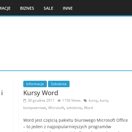
MACJE
BIZNES
SALE
INNE
Informacje
Szkolenia
i
Kursy Word
,
30 grudnia 2011
1156 Views
kursy
kursy
,
,
,
komputerowe
Microsoft
szkolenia
Word
Word jest częścią pakietu biurowego Microsoft Office
– to jeden z najpopularniejszych programów