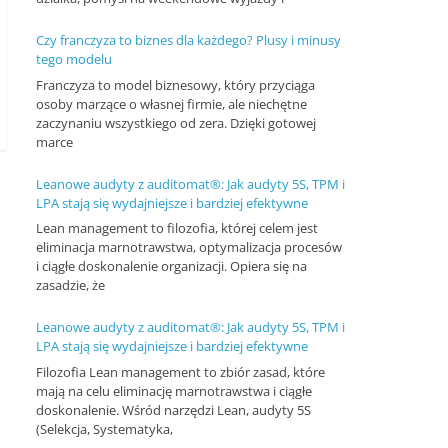
n
Czy franczyza to biznes dla każdego? Plusy i minusy
c
tego modelu
j
Franczyza to model biznesowy, który przyciąga
osoby marzące o własnej firmie, ale niechętne
e
zaczynaniu wszystkiego od zera. Dzięki gotowej
i
marce
s
Leanowe audyty z auditomat®: Jak audyty 5S, TPM i
z
LPA stają się wydajniejsze i bardziej efektywne
k
Lean management to filozofia, której celem jest
o
eliminacja marnotrawstwa, optymalizacja procesów
i ciągłe doskonalenie organizacji. Opiera się na
l
zasadzie, że
e
Leanowe audyty z auditomat®: Jak audyty 5S, TPM i
n
LPA stają się wydajniejsze i bardziej efektywne
i
Filozofia Lean management to zbiór zasad, które
a
mają na celu eliminację marnotrawstwa i ciągłe
doskonalenie. Wśród narzędzi Lean, audyty 5S
,
(Selekcja, Systematyka,
a