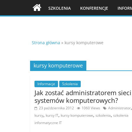
Skip
SZKOLENIA
KONFERENCJE
INFOR
to
content
Strona główna
»
kursy komputerowe
kursy komputerowe
Informacje
Szkolenia
Jak zostać administratorem sieci 
systemów komputerowych?
,
23 października 2012
1060 Views
Administrator
,
,
,
,
kursy
kursy IT
kursy komputerowe
szkolenia
szkolenia
informatyczne IT