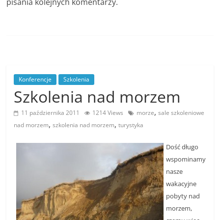
pisania kolejnych komentarzy.
Konferencje
Szkolenia
Szkolenia nad morzem
,
11 października 2011
1214 Views
morze
sale szkoleniowe
,
,
nad morzem
szkolenia nad morzem
turystyka
Dość długo
wspominamy
nasze
wakacyjne
pobyty nad
morzem,