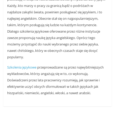
r
Każdy, kto marzy o pracy za granicą bądź o podróżach w
t
najdalsze zakątki świata, powinien posługiwać się językiem, i to
najlepiej angielskim. Obecnie stał się on najpopularniejszym,
y
takim, którym posługują się ludzie na każdym kontynencie.
k
Dlatego szkolenia językowe oferowane przez różne instytucje
u
zawsze proponują naukę języka angielskiego. Oprócz tego
ł
możemy przystąpić do nauki wybranego przez siebie języka,
y
nawet chińskiego, który w obecnych czasach staje się dosyć
,
popularny.
i
Szkolenia językowe
przeprowadzane są przez najwybitniejszych
n
wykładowców, którzy angażują się w to, co wykonują.
f
Doświadczeni przez lata pracownicy rozumieją, jak sprawnie i
o
efektywnie uczyć obcych sformułowań w takich językach jak
r
hiszpański, niemiecki, angielski, włoski, a nawet arabski.
m
a
c