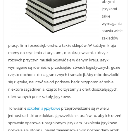
obcymi
n
językami –
c
takie
j
wymagania
e
stawia wiele
zakładów
i
pracy, firm i przedsiębiorstw, a także sklepów. W każdym kraju
s
mamy do czynienia z turystami, obcokrajowcami, którzy z
z
różnych przyczyn musieli pojawić się w danym kraju. Języki
k
wymagane są również w przedsiębiorstwach logistycznych, gdzie
o
często dochodzi do zagranicznych transakcji. Aby móc doszkolić
l
się z języka, nauczyć się od podstaw bądź przypomnieć sobie
e
niektóre zagadnienia, często korzystamy z ofert doszkalających,
n
oferowanych przez szkoły językowe.
i
To właśnie
szkolenia językowe
przeprowadzane są w wielu
a
jednostkach, które dokładają wszelkich starań w to, aby ich uczeń
,
sprawnie operował upragnionym językiem. Szkolenia językowe
a
pozwalają w stopniu nawet zaawansowanym poznać dany język.