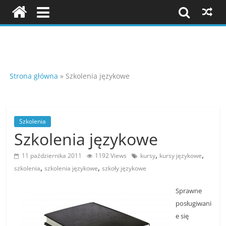
Skip
to
content
Szkolenia
i
Strona główna
»
Szkolenia językowe
konferencje
Szkolenia
Szkolenia językowe
K
o
,
,
11 października 2011
1192 Views
kursy
kursy językowe
n
,
,
szkolenia
szkolenia językowe
szkoły językowe
f
Sprawne
e
posługiwani
r
e się
e