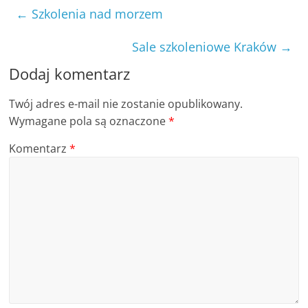
←
Szkolenia nad morzem
j
e
Sale szkoleniowe Kraków
→
b
Dodaj komentarz
r
a
Twój adres e-mail nie zostanie opublikowany.
n
Wymagane pola są oznaczone
*
ż
Komentarz
*
o
w
e
,
n
o
w
o
ś