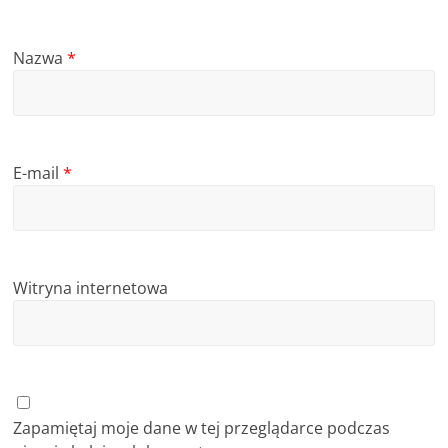
c
i
Nazwa
*
,
o
f
e
E-mail
*
r
t
y
Witryna internetowa
Zapamiętaj moje dane w tej przeglądarce podczas