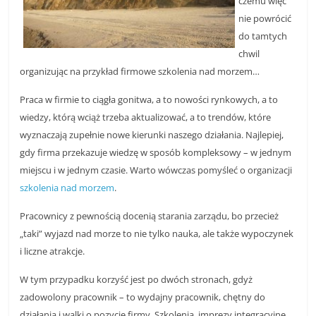
czemu więc
nie powrócić
do tamtych
chwil
organizując na przykład firmowe szkolenia nad morzem…
Praca w firmie to ciągła gonitwa, a to nowości rynkowych, a to
wiedzy, którą wciąż trzeba aktualizować, a to trendów, które
wyznaczają zupełnie nowe kierunki naszego działania. Najlepiej,
gdy firma przekazuje wiedzę w sposób kompleksowy – w jednym
miejscu i w jednym czasie. Warto wówczas pomyśleć o organizacji
szkolenia nad morzem
.
Pracownicy z pewnością docenią starania zarządu, bo przecież
„taki” wyjazd nad morze to nie tylko nauka, ale także wypoczynek
i liczne atrakcje.
W tym przypadku korzyść jest po dwóch stronach, gdyż
zadowolony pracownik – to wydajny pracownik, chętny do
działania i walki o pozycję firmy. Szkolenia, imprezy integracyjne