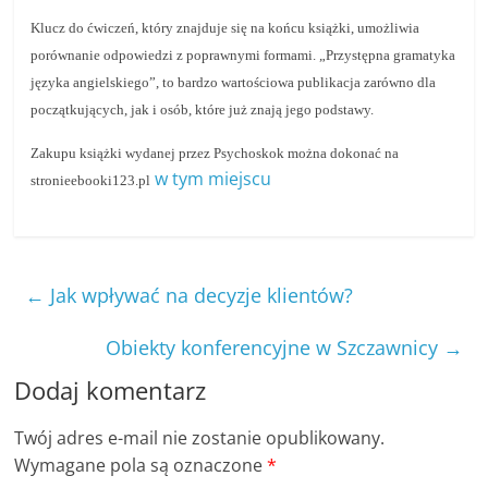
r
Klucz do ćwiczeń, który znajduje się na końcu książki, umożliwia
t
porównanie odpowiedzi z poprawnymi formami. „Przystępna gramatyka
y
języka angielskiego”, to bardzo wartościowa publikacja zarówno dla
początkujących, jak i osób, które już znają jego podstawy.
k
u
Zakupu książki wydanej przez Psychoskok można dokonać na
ł
w tym miejscu
stronieebooki123.pl
y
,
i
←
Jak wpływać na decyzje klientów?
n
f
Obiekty konferencyjne w Szczawnicy
→
o
Dodaj komentarz
r
m
Twój adres e-mail nie zostanie opublikowany.
a
Wymagane pola są oznaczone
*
c