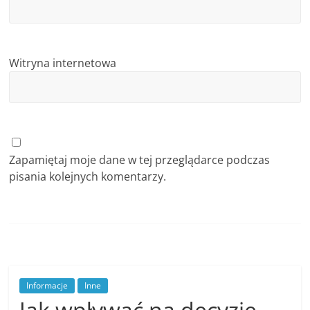
c
i
,
Witryna internetowa
o
f
e
r
t
Zapamiętaj moje dane w tej przeglądarce podczas
y
pisania kolejnych komentarzy.
Informacje
Inne
Jak wpływać na decyzje