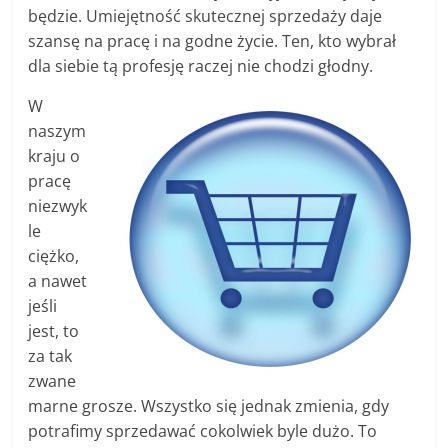
będzie. Umiejętność skutecznej sprzedaży daje
szansę na pracę i na godne życie. Ten, kto wybrał
dla siebie tą profesję raczej nie chodzi głodny.
W
naszym
kraju o
pracę
niezwyk
le
ciężko,
a nawet
jeśli
jest, to
za tak
zwane
marne grosze. Wszystko się jednak zmienia, gdy
potrafimy sprzedawać cokolwiek byle dużo. To