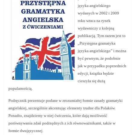
n
języka angielskiego
wydanych w 2002 i 2009
c
roku wraca na rynek
j
wydawniczy z kolejną
e
publikacją. Tym razem jest to
i
„Przystępna gramatyka
s
języka angielskiego” i można
z
być pewnym, że podobnie
k
jak w przypadku poprzednich
o
edycji, książka będzie
cieszyła się dużą
l
popularnością.
e
n
Podręcznik prezentuje podane w zrozumiałej formie zasady gramatyki
i
angielskiej, szczególnie akcentując elementy trudne dla Polaków.
a
Ponadto, znajdziemy w niej ćwiczenia, które dają możliwość
porównywania zdań podrzędnych z ich równoważnikami, także w
,
formie dwujęzycznej.
a