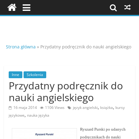
Skip
to
content
Szkolenia
i
Strona główna
»
Przydatny podręcznik do nauki angielskiego
konferencje
Inne
Szkolenia
Przydatny podręcznik do
K
o
nauki angielskiego
n
,
,
16 maja 2014
1106 Views
język angielski
książka
kursy
f
,
językowe
nauka języka
e
r
Ryszard Purski po udanych
e
podręcznikach do nauki